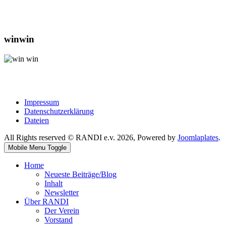
winwin
Das win-win-netzwerk unterstützt
RANDI
e.V.
https://www.win-win-netz.de/
Impressum
Datenschutzerklärung
Dateien
All Rights reserved © RANDI e.v. 2026, Powered by
Joomlaplates
.
Mobile Menu Toggle
Home
Neueste Beiträge/Blog
Inhalt
Newsletter
Über RANDI
Der Verein
Vorstand