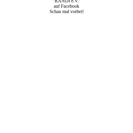
"RANDI e.V."
auf Facebook
Schau mal vorbei!