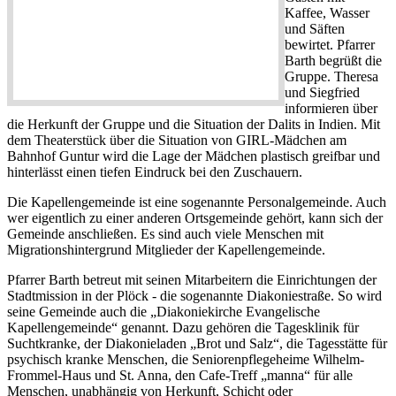
Kaffee, Wasser
und Säften
bewirtet. Pfarrer
Barth begrüßt die
Gruppe. Theresa
und Siegfried
informieren über
die Herkunft der Gruppe und die Situation der Dalits in Indien. Mit
dem Theaterstück über die Situation von GIRL-Mädchen am
Bahnhof Guntur wird die Lage der Mädchen plastisch greifbar und
hinterlässt einen tiefen Eindruck bei den Zuschauern.
Die Kapellengemeinde ist eine sogenannte Personalgemeinde. Auch
wer eigentlich zu einer anderen Ortsgemeinde gehört, kann sich der
Gemeinde anschließen. Es sind auch viele Menschen mit
Migrationshintergrund Mitglieder der Kapellengemeinde.
Pfarrer Barth betreut mit seinen Mitarbeitern die Einrichtungen der
Stadtmission in der Plöck - die sogenannte Diakoniestraße. So wird
seine Gemeinde auch die „Diakoniekirche Evangelische
Kapellengemeinde“ genannt. Dazu gehören die Tagesklinik für
Suchtkranke, der Diakonieladen „Brot und Salz“, die Tagesstätte für
psychisch kranke Menschen, die Seniorenpflegeheime Wilhelm-
Frommel-Haus und St. Anna, den Cafe-Treff „manna“ für alle
Menschen, unabhängig von Herkunft, Schicht oder