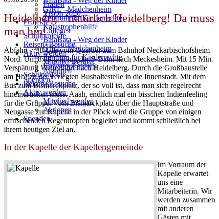
BalaBata - Weg der Kinder
Frauen
GIRL - Mädchenheim
Vision 2020
Heidelberg – natürlich Heidelberg! Da muss
Zentrum für Kinderrechte
Projekte
Katastrophenhilfe
man hin!
Colleges
Schulprojekte
BalaBata - Weg der Kinder
Reisen+Besuche
GIRL - Mädchenheim
Abfahrt 7:30 Uhr vom Quartier zum Bahnhof Neckarbischofsheim
Aktiv werden
Zentrum für Kinderrechte
Nord. Um 8:08 Uhr mit der S-Bahn nach Meckesheim. Mit 15 Min.
Mitglied werden
Katastrophenhilfe
Verspätung Weiterfahrt nach Heidelberg. Durch die Großbaustelle
Aktionen
Schulprojekte
am Hbf zu der verlegten Bushaltestelle in die Innenstadt. Mit dem
Spenden
Reisen+Besuche
Bus zum Bismarckplatz, der so voll ist, dass man sich regelrecht
Aktiv werden
hineindrücken muss. Aaah, endlich mal ein bisschen Indienfeeling
Mitglied werden
für die Gruppe. Vom Bismarckplatz über die Hauptstraße und
Aktionen
Neugasse zur Kapelle in der Plöck wird die Gruppe von einigen
Spenden
erfrischenden Regentropfen begleitet und kommt schließlich bei
ihrem heutigen Ziel an.
In der Kapelle der Kapellengemeinde
Im Vorraum der
Kapelle erwartet
uns eine
Mitarbeiterin. Wir
werden zusammen
mit anderen
Gästen mit