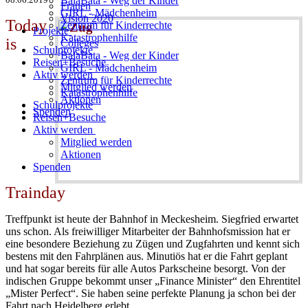
BalaBata - Weg der Kinder
Frauen
GIRL - Mädchenheim
Vision 2020
Today
Zentrum für Kinderrechte
Projekte
Katastrophenhilfe
is
Colleges
Schulprojekte
BalaBata - Weg der Kinder
Reisen+Besuche
GIRL - Mädchenheim
Aktiv werden
Zentrum für Kinderrechte
Mitglied werden
Katastrophenhilfe
Aktionen
Schulprojekte
Spenden
Reisen+Besuche
Aktiv werden
Mitglied werden
Aktionen
Spenden
Trainday
Treffpunkt ist heute der Bahnhof in Meckesheim. Siegfried erwartet
uns schon. Als freiwilliger Mitarbeiter der Bahnhofsmission hat er
eine besondere Beziehung zu Zügen und Zugfahrten und kennt sich
bestens mit den Fahrplänen aus. Minutiös hat er die Fahrt geplant
und hat sogar bereits für alle Autos Parkscheine besorgt. Von der
indischen Gruppe bekommt unser „Finance Minister“ den Ehrentitel
„Mister Perfect“. Sie haben seine perfekte Planung ja schon bei der
Fahrt nach Heidelberg erlebt.