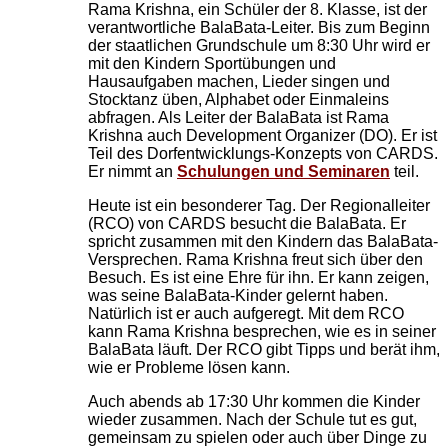
Rama Krishna, ein Schüler der 8. Klasse, ist der
verantwortliche BalaBata-Leiter. Bis zum Beginn
der staatlichen Grundschule um 8:30 Uhr wird er
mit den Kindern Sportübungen und
Hausaufgaben machen, Lieder singen und
Stocktanz üben, Alphabet oder Einmaleins
abfragen. Als Leiter der BalaBata ist Rama
Krishna auch Development Organizer (DO). Er ist
Teil des Dorfentwicklungs-Konzepts von CARDS.
Er nimmt an
Schulungen und Seminaren
teil.
Heute ist ein besonderer Tag. Der Regionalleiter
(RCO) von CARDS besucht die BalaBata. Er
spricht zusammen mit den Kindern das BalaBata-
Versprechen. Rama Krishna freut sich über den
Besuch. Es ist eine Ehre für ihn. Er kann zeigen,
was seine BalaBata-Kinder gelernt haben.
Natürlich ist er auch aufgeregt. Mit dem RCO
kann Rama Krishna besprechen, wie es in seiner
BalaBata läuft. Der RCO gibt Tipps und berät ihm,
wie er Probleme lösen kann.
Auch abends ab 17:30 Uhr kommen die Kinder
wieder zusammen. Nach der Schule tut es gut,
gemeinsam zu spielen oder auch über Dinge zu