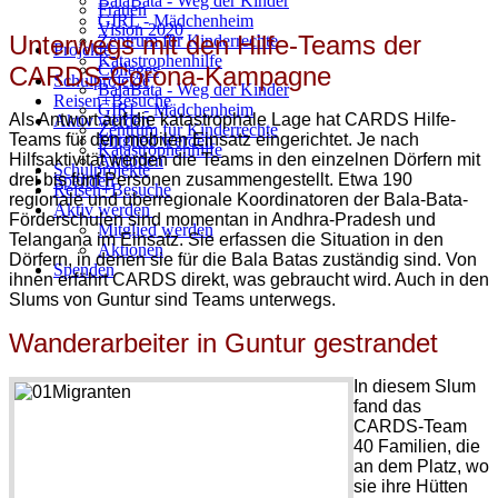
BalaBata - Weg der Kinder
Frauen
GIRL - Mädchenheim
Vision 2020
Unterwegs mit den Hilfe-Teams der
Zentrum für Kinderrechte
Projekte
Katastrophenhilfe
Colleges
CARDS-Corona-Kampagne
Schulprojekte
BalaBata - Weg der Kinder
Reisen+Besuche
GIRL - Mädchenheim
Als Antwort auf die katastrophale Lage hat CARDS Hilfe-
Aktiv werden
Zentrum für Kinderrechte
Teams für den mobilen Einsatz eingerichtet. Je nach
Mitglied werden
Katastrophenhilfe
Hilfsaktivität werden die Teams in den einzelnen Dörfern mit
Aktionen
Schulprojekte
drei bis fünf Personen zusammengestellt.
Etwa 190
Spenden
Reisen+Besuche
regionale und überregionale Koordinatoren der Bala-Bata-
Aktiv werden
Förderschulen sind momentan in Andhra-Pradesh und
Mitglied werden
Telangana im Einsatz. Sie erfassen die Situation in den
Aktionen
Dörfern, in denen sie für die Bala Batas zuständig sind. Von
Spenden
ihnen erfährt CARDS direkt, was gebraucht wird. Auch in den
Slums von Guntur sind Teams unterwegs.
Wanderarbeiter in Guntur gestrandet
In diesem Slum
fand das
CARDS-Team
40 Familien, die
an dem Platz, wo
sie ihre Hütten