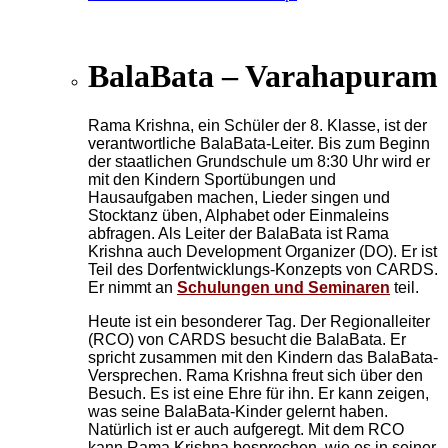
BalaBata – Varahapuram
Rama Krishna, ein Schüler der 8. Klasse, ist der
verantwortliche BalaBata-Leiter. Bis zum Beginn
der staatlichen Grundschule um 8:30 Uhr wird er
mit den Kindern Sportübungen und
Hausaufgaben machen, Lieder singen und
Stocktanz üben, Alphabet oder Einmaleins
abfragen. Als Leiter der BalaBata ist Rama
Krishna auch Development Organizer (DO). Er ist
Teil des Dorfentwicklungs-Konzepts von CARDS.
Er nimmt an
Schulungen und Seminaren
teil.
Heute ist ein besonderer Tag. Der Regionalleiter
(RCO) von CARDS besucht die BalaBata. Er
spricht zusammen mit den Kindern das BalaBata-
Versprechen. Rama Krishna freut sich über den
Besuch. Es ist eine Ehre für ihn. Er kann zeigen,
was seine BalaBata-Kinder gelernt haben.
Natürlich ist er auch aufgeregt. Mit dem RCO
kann Rama Krishna besprechen, wie es in seiner