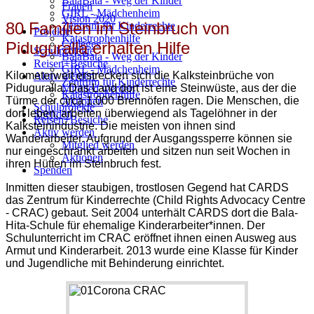
BalaBata - Weg der Kinder
Frauen
GIRL - Mädchenheim
Vision 2020
80 Familien im Steinbruch von
Zentrum für Kinderrechte
Projekte
Katastrophenhilfe
Colleges
Piduguralla erhalten Hilfe
Schulprojekte
BalaBata - Weg der Kinder
Reisen+Besuche
GIRL - Mädchenheim
Kilometerweit erstrecken sich die Kalksteinbrüche von
Aktiv werden
Zentrum für Kinderrechte
Piduguralla. Das Land dort ist eine Steinwüste, aus der die
Mitglied werden
Katastrophenhilfe
Türme der circa 1.000 Brennöfen ragen. Die Menschen, die
Aktionen
Schulprojekte
dort leben, arbeiten überwiegend als Tagelöhner in der
Spenden
Reisen+Besuche
Kalksteinindustrie. Die meisten von ihnen sind
Aktiv werden
Wanderarbeiter. Aufgrund der Ausgangssperre können sie
Mitglied werden
nur eingeschränkt arbeiten und sitzen nun seit Wochen in
Aktionen
ihren Hütten im Steinbruch fest.
Spenden
Inmitten dieser staubigen, trostlosen Gegend hat CARDS
das Zentrum für Kinderrechte (Child Rights Advocacy Centre
- CRAC) gebaut. Seit 2004 unterhält CARDS dort die Bala-
Hita-Schule für ehemalige Kinderarbeiter*innen. Der
Schulunterricht im CRAC eröffnet ihnen einen Ausweg aus
Armut und Kinderarbeit. 2013 wurde eine Klasse für Kinder
und Jugendliche mit Behinderung einrichtet.